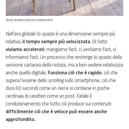
Rustic wooden chair on a wooden deck.
Nell’era globale lo spazio è una dimensione sempre più
relativa,
il tempo sempre più velocizzata
. Di fatto
viviamo accelerati
: mangiamo fast, ci vestiamo fast, ci
informiamo fast. Un processo che restringe lo spazio della
versione cartacea della notizia, ma a ben vedere relativizza
anche quella digitale.
Funziona ciò che è rapido
, ciò che
supera l’esame dello
scrolling
sullo smartphone, ciò che
dura 60 secondi come un
reel
e si contiene in poche
centinaia di caratteri come un post. Fatale il
condizionamento che tutto ciò produce sui contenuti:
difficilmente ciò che è veloce può essere anche
approfondito.