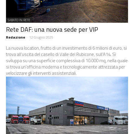
SABATO IN RETE
Rete DAF: una nuova sede per VIP
Redazione
-
12 Giugno 2025
La nuova location, frutto di un investimento di 6 milioni di euro, si
trova all’uscita del casello di Valle del Rubicone, sull’A14. Sì
sviluppa su una superficie complessiva di 10.000 mq, nella quale
si trova un’officina moderna e tecnologicamente attrezzata per
velocizzare gli interventi assistenziali.