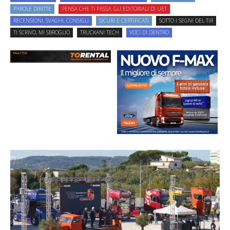
PAROLE DIRITTE
PENSA CHE TI PASSA: GLI EDITORIALI DI UET
RECENSIONI, SVAGHI, CONSIGLI
SICURI E CERTIFICATI
SOTTO I SEGNI DEL TIR
TI SCRIVO, MI SBROGLIO
TRUCKANI TECH
VOCI DI DENTRO