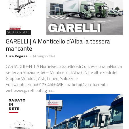
SABATO IN RETE
GARELLI | A Monticello d’Alba la tessera
mancante
Luca Regazzi
-
14 Giugno 2024
CARTA DI IDENTITÀ NomeIveco GarelliSedi ConcessionariaNuova
sede: via Stazione, 68 – Monticello d'Alba (CN)Le altre sedi del
Gruppo: Mondovì, Asti, Cuneo, Saluzzo e
FossanoTelefono0173.466649E-mailinfo@garelli.euSito
webwww.garelli.euPagina...