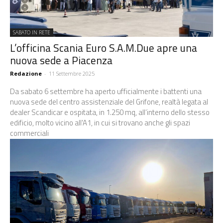
SABATO IN RETE
L’officina Scania Euro S.A.M.Due apre una
nuova sede a Piacenza
Redazione
-
11 Settembre 2025
Da sabato 6 settembre ha aperto ufficialmente i battenti una
nuova sede del centro assistenziale del Grifone, realtà legata al
dealer Scandicar e ospitata, in 1.250 mq, all’interno dello stesso
edificio, molto vicino all'A1, in cui si trovano anche gli spazi
commerciali