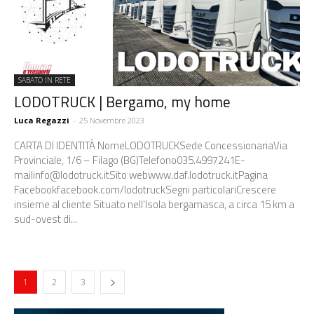
SABATO IN RETE
LODOTRUCK | Bergamo, my home
Luca Regazzi
-
25 Novembre 2023
CARTA DI IDENTITÀ NomeLODOTRUCKSede ConcessionariaVia
Provinciale, 1/6 – Filago (BG)Telefono035.4997241E-
mailinfo@lodotruck.itSito webwww.daf.lodotruck.itPagina
Facebookfacebook.com/lodotruckSegni particolariCrescere
insieme al cliente Situato nell'Isola bergamasca, a circa 15 km a
sud-ovest di...
1
2
3