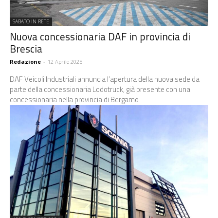
SABATO IN RETE
Nuova concessionaria DAF in provincia di
Brescia
Redazione
-
12 Aprile 2025
DAF Veicoli Industriali annuncia l’apertura della nuova sede da
parte della concessionaria Lodotruck, già presente con una
concessionaria nella provincia di Bergamo