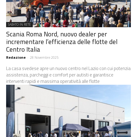
SABATO IN RETE
Scania Roma Nord, nuovo dealer per
incrementare l’efficienza delle flotte del
Centro Italia
Redazione
-
28 Novembre 2025
La casa svedese apre un nuovo centro nel Lazio con cui potenzia
assistenza, parcheggi e comfort per autisti e garantisce
interventi rapidi e massima operatività alle flotte