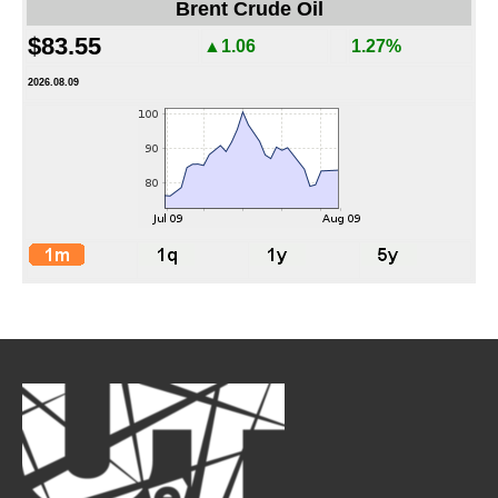
Brent Crude Oil
$83.55
▲1.06
1.27%
2026.08.09