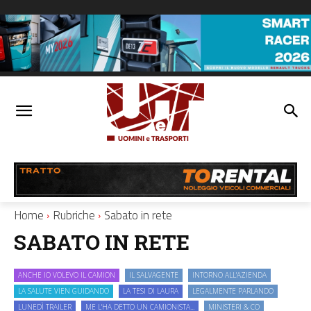
Home
Rubriche
Sabato in rete
SABATO IN RETE
ANCHE IO VOLEVO IL CAMION
IL SALVAGENTE
INTORNO ALL'AZIENDA
LA SALUTE VIEN GUIDANDO
LA TESI DI LAURA
LEGALMENTE PARLANDO
LUNEDÌ TRAILER
ME L'HA DETTO UN CAMIONISTA...
MINISTERI & CO