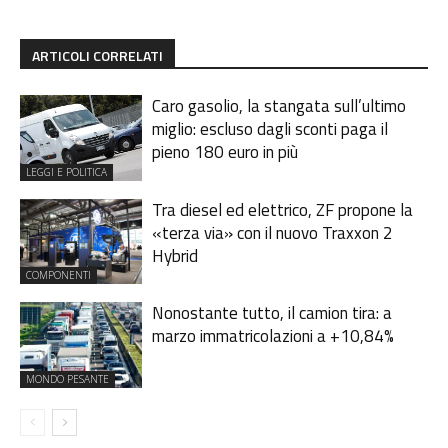
ARTICOLI CORRELATI
Caro gasolio, la stangata sull’ultimo
miglio: escluso dagli sconti paga il
pieno 180 euro in più
LEGGI E POLITICA
Tra diesel ed elettrico, ZF propone la
«terza via» con il nuovo Traxxon 2
Hybrid
COMPONENTI
Nonostante tutto, il camion tira: a
marzo immatricolazioni a +10,84%
MONDO PESANTE