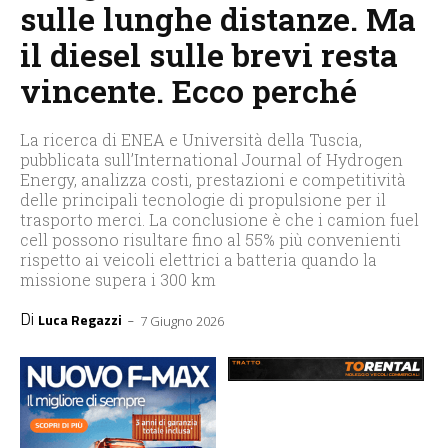
sulle lunghe distanze. Ma
il diesel sulle brevi resta
vincente. Ecco perché
La ricerca di ENEA e Università della Tuscia,
pubblicata sull’International Journal of Hydrogen
Energy, analizza costi, prestazioni e competitività
delle principali tecnologie di propulsione per il
trasporto merci. La conclusione è che i camion fuel
cell possono risultare fino al 55% più convenienti
rispetto ai veicoli elettrici a batteria quando la
missione supera i 300 km
Di
-
Luca Regazzi
7 Giugno 2026