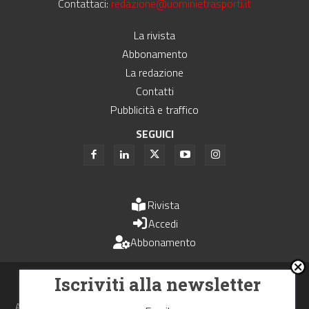
Contattaci:
redazione@uominietrasporti.it
La rivista
Abbonamento
La redazione
Contatti
Pubblicità e traffico
SEGUICI
Rivista
Accedi
Abbonamento
Uomini e Trasporti è un periodico associato all'Unione Stampa
Iscriviti alla newsletter
Periodica Italiana - USPI
Autorizzazione del Tribunale di Bologna N.4993 del 15 giugno 1982