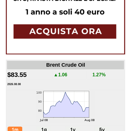
Brent Crude Oil
$83.55
▲1.06
1.27%
2026.08.08