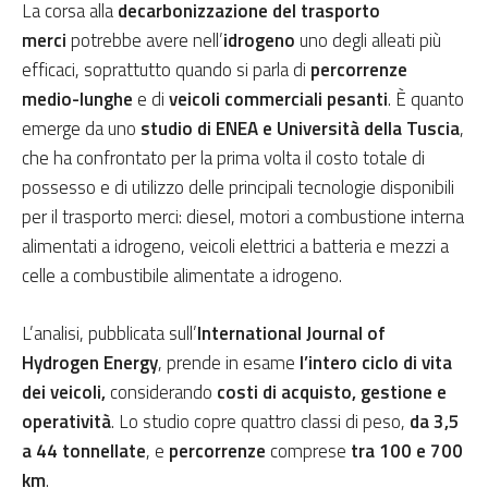
La corsa alla
decarbonizzazione del trasporto
merci
potrebbe avere nell’
idrogeno
uno degli alleati più
efficaci, soprattutto quando si parla di
percorrenze
medio-lunghe
e di
veicoli commerciali pesanti
. È quanto
emerge da uno
studio di ENEA e Università della Tuscia
,
che ha confrontato per la prima volta il costo totale di
possesso e di utilizzo delle principali tecnologie disponibili
per il trasporto merci: diesel, motori a combustione interna
alimentati a idrogeno, veicoli elettrici a batteria e mezzi a
celle a combustibile alimentate a idrogeno.
L’analisi, pubblicata sull’
International Journal of
Hydrogen Energy
, prende in esame
l’intero ciclo di vita
dei veicoli,
considerando
costi di acquisto, gestione e
operatività
. Lo studio copre quattro classi di peso,
da 3,5
a 44 tonnellate
, e
percorrenze
comprese
tra 100 e 700
km
.