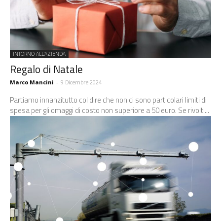
INTORNO ALL'AZIENDA
Regalo di Natale
Marco Mancini
-
9 Dicembre 2024
Partiamo innanzitutto col dire che non ci sono particolari limiti di
spesa per gli omaggi di costo non superiore a 50 euro. Se rivolti...