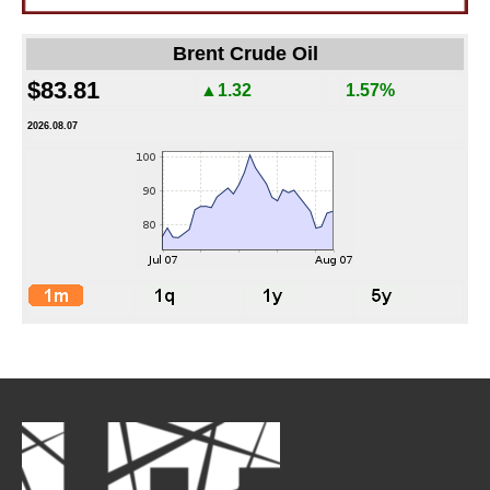
Brent Crude Oil
$83.81
▲1.32
1.57%
2026.08.07