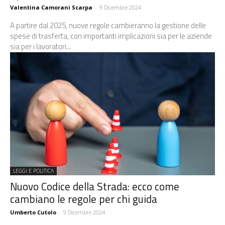
Valentina Camorani Scarpa
-
9 Dicembre 2024
A partire dal 2025, nuove regole cambieranno la gestione delle
spese di trasferta, con importanti implicazioni sia per le aziende
sia per i lavoratori...
LEGGI E POLITICA
Nuovo Codice della Strada: ecco come
cambiano le regole per chi guida
Umberto Cutolo
-
9 Dicembre 2024