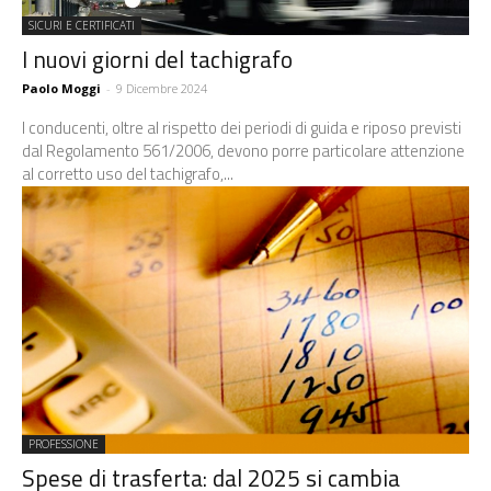
SICURI E CERTIFICATI
I nuovi giorni del tachigrafo
Paolo Moggi
-
9 Dicembre 2024
I conducenti, oltre al rispetto dei periodi di guida e riposo previsti
dal Regolamento 561/2006, devono porre particolare attenzione
al corretto uso del tachigrafo,...
PROFESSIONE
Spese di trasferta: dal 2025 si cambia