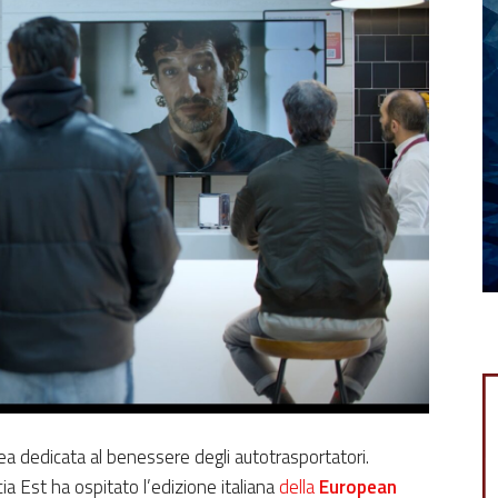
pea dedicata al benessere degli autotrasportatori.
ia Est ha ospitato l’edizione italiana
della
European