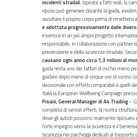
incidenti stradali
. Ispirata a fatti reali, l
riposo può generare durante la guida, eviden
ascoltare il proprio corpo prima di rimettersi i
e adottata progressivamente dalle diverse
inserisce in un più ampio progetto internazio
responsabile, in collaborazione con partner isti
prevenzione e della sicurezza stradale. Seco
causano ogni anno circa 1,3 milioni di mo
guida resta uno dei fattori di rischio meno pe
guidare dopo meno di cinque ore di sonno c
decisionale con effetti comparabili a quelli del
Italia la European Wellbeing Campaign presso
Pisani, General Manager di A4 Trading
– Gr
completa di servizi offerti, la nostra struttu
dove gli autisti possono realmente riposarsi
forte impegno verso la sicurezza e il benesse
sicurezza nei parcheggi dedicati al trasporto p