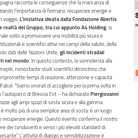
a campagna racconta le conseguenze che la mancanza di
ziando l’importanza di fermarsi, recuperare energie e
n viaggio.
L’iniziativa ideata dalla Fondazione Abertis
 realtà del Gruppo, tra cui appunto A4 Holding
, si
2
nale volto a promuovere una mobilità più sicura e
tuzionali e scientifici attivi nei campi della salute, della
ndo dati delle Nazioni Unite,
gli incidenti stradali
rti nel mondo
. In questo contesto, la sonnolenza alla
rcepiti, nonostante studi scientifici dimostrino che
ompromette tempi di reazione, attenzione e capacità
l’alcol. “Siamo onorati di accogliere per la prima volta in
 l’autoparco di Brescia Est – ha dichiarato
Piergiovanni
azie agli ampi spazi di sosta sicura e alla gamma
ra è molto più di una semplice area di sosta: è un luogo
 e recuperare energie. Questo evento conferma il nostro
re dei conducenti e verso i più elevati standard di
esante.” L’attività di dialogo e sensibilizzazione è