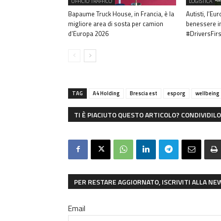
UFFICIO TRAFFICO
LOGISTICA
Bapaume Truck House, in Francia, è la
Autisti, l’Eu
migliore area di sosta per camion
benessere in
d’Europa 2026
#DriversFir
TAG
A4 Holding
Brescia est
esporg
wellbeing
TI È PIACIUTO QUESTO ARTICOLO? CONDIVIDILO 
PER RESTARE AGGIORNATO, ISCRIVITI ALLA N
Email