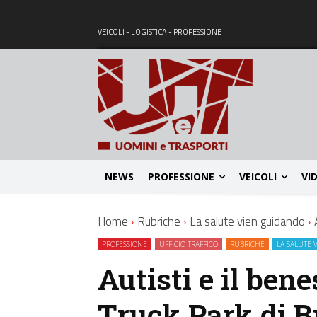
VEICOLI - LOGISTICA - PROFESSIONE
NEWS
PROFESSIONE
VEICOLI
VI
Home
Rubriche
La salute vien guidando
PROFESSIONE
UFFICIO TRAFFICO
RUBRICHE
LA SALUTE 
Autisti e il bene
Truck Park di Br