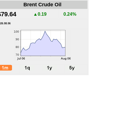
Brent Crude Oil
$79.64
▲0.19
0.24%
026.08.06