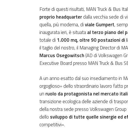
Forte di questi risultati, MAN Truck & Bus Ita
proprio headquarter
dalla vecchia sede di v
quella, più moderna, di
viale Gumpert
, semp
inaugurata ieri, è situata
al terzo piano del 
totale di
1.000 mq, oltre 90 postazioni di l
il taglio del nostro, il Managing Director di M
Marcus Osegowitsch
(AD di Volkswagen Gro
Executive Board presso MAN Truck & Bus SE
A un anno esatto dal suo insediamento in MA
orgoglioso» dello straordinario lavoro fatto
un
ruolo da protagonista nel mercato ital
transizione ecologica delle aziende di traspor
della nostra sede presso Volkswagen Group Ita
dello
sviluppo di tutte quelle sinergie ed e
competitivi».