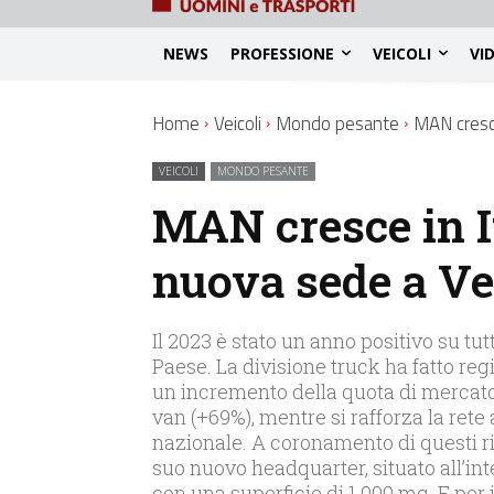
NEWS
PROFESSIONE
VEICOLI
VI
Home
Veicoli
Mondo pesante
MAN cresce
VEICOLI
MONDO PESANTE
MAN cresce in It
nuova sede a V
Il 2023 è stato un anno positivo su tutt
Paese. La divisione truck ha fatto reg
un incremento della quota di mercato 
van (+69%), mentre si rafforza la rete 
nazionale. A coronamento di questi ris
suo nuovo headquarter, situato all’in
con una superficie di 1.000 mq. E per