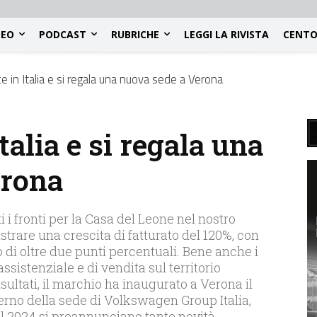
DEO
PODCAST
RUBRICHE
LEGGI LA RIVISTA
CENTO
 in Italia e si regala una nuova sede a Verona
alia e si regala una
erona
i i fronti per la Casa del Leone nel nostro
istrare una crescita di fatturato del 120%, con
di oltre due punti percentuali. Bene anche i
assistenziale e di vendita sul territorio
ultati, il marchio ha inaugurato a Verona il
terno della sede di Volkswagen Group Italia,
 il 2024 si preannunciano tante novità…