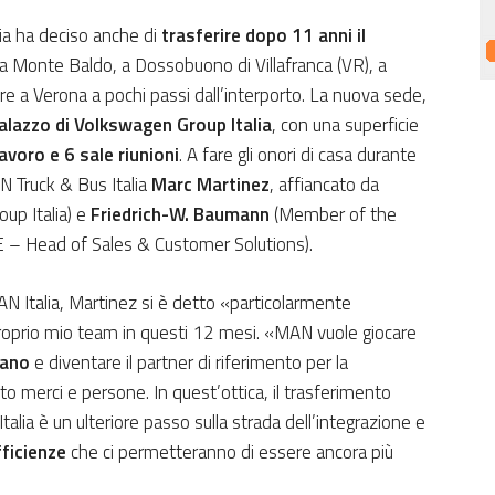
lia ha deciso anche di
trasferire dopo 11 anni il
ia Monte Baldo, a Dossobuono di Villafranca (VR), a
re a Verona a pochi passi dall’interporto. La nuova sede,
palazzo di Volkswagen Group Italia
, con una superficie
avoro e 6 sale riunioni
. A fare gli onori di casa durante
AN Truck & Bus Italia
Marc Martinez
, affiancato da
up Italia) e
Friedrich-W. Baumann
(Member of the
 – Head of Sales & Customer Solutions).
N Italia, Martinez si è detto «particolarmente
 proprio mio team in questi 12 mesi. «MAN vuole giocare
iano
e diventare il partner di riferimento per la
to merci e persone. In quest’ottica, il trasferimento
lia è un ulteriore passo sulla strada dell’integrazione e
fficienze
che ci permetteranno di essere ancora più