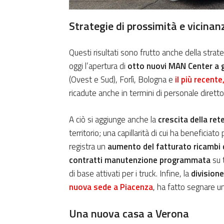
Strategie di prossimità e vicinanz
Questi risultati sono frutto anche della strat
oggi l’apertura di
otto nuovi MAN Center a g
(Ovest e Sud), Forlì, Bologna e
il più recente
ricadute anche in termini di personale diretto
A ciò si aggiunge anche la
crescita della ret
territorio; una capillarità di cui ha beneficiato
registra un
aumento del fatturato ricambi 
contratti manutenzione programmata
su t
di base attivati per i truck. Infine, la
divisio
nuova sede a Piacenza
, ha fatto segnare u
Una nuova casa a Verona