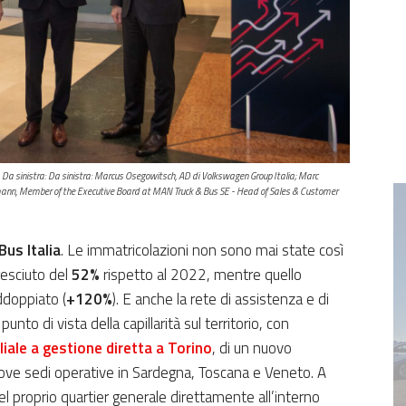
. Da sinistra: Da sinistra: Marcus Osegowitsch, AD di Volkswagen Group Italia; Marc
umann, Member of the Executive Board at MAN Truck & Bus SE - Head of Sales & Customer
us Italia
. Le immatricolazioni non sono mai state così
esciuto del
52%
rispetto al 2022, mentre quello
ddoppiato (
+120%
). E anche la rete di assistenza e di
unto di vista della capillarità sul territorio, con
liale a gestione diretta a Torino
, di un nuovo
uove sedi operative in Sardegna, Toscana e Veneto. A
el proprio quartier generale direttamente all’interno