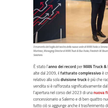
Il momento del taglio del nastro della nuova sede di MAN Italia a Verona
Martinez, Managing Director di MAN Truck & Bus Italia; Friedrich-W. Ba
Solutions.
È stato l’
anno dei record
per
MAN Truck & B
alte dal 2009, il
fatturato complessivo
è cr
relativo alla sola
divisione truck
è più che ra
vendita si è rafforzata significativamente dal p
l’apertura nel corso del 2023 di una
nuova fi
concessionario a Salerno e di ben quattro n
tutto ciò si aggiunge anche il trasferimento d