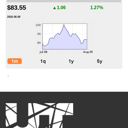
$83.55
▲1.06
1.27%
2026.08.08
-