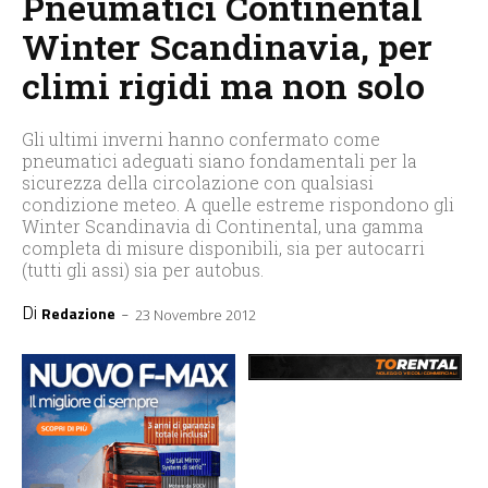
Pneumatici Continental
Winter Scandinavia, per
climi rigidi ma non solo
Gli ultimi inverni hanno confermato come
pneumatici adeguati siano fondamentali per la
sicurezza della circolazione con qualsiasi
condizione meteo. A quelle estreme rispondono gli
Winter Scandinavia di Continental, una gamma
completa di misure disponibili, sia per autocarri
(tutti gli assi) sia per autobus.
Di
-
Redazione
23 Novembre 2012