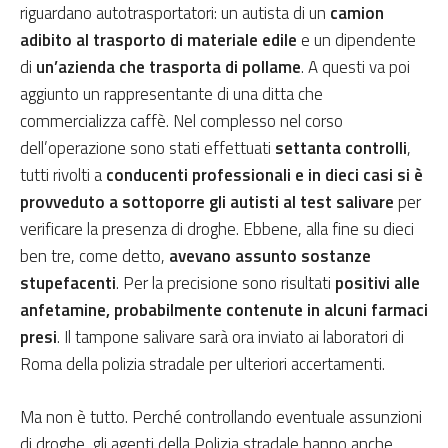
riguardano autotrasportatori: un autista di un
camion
adibito al trasporto di materiale edile
e un dipendente
di
un’azienda che trasporta di pollame
. A questi va poi
aggiunto un rappresentante di una ditta che
commercializza caffè. Nel complesso nel corso
dell’operazione sono stati effettuati
settanta controlli
,
tutti rivolti a
conducenti professionali e in dieci casi si è
provveduto a sottoporre gli autisti al test salivare
per
verificare la presenza di droghe. Ebbene, alla fine su dieci
ben tre, come detto,
avevano assunto sostanze
stupefacenti
. Per la precisione sono risultati
positivi alle
anfetamine, probabilmente contenute in alcuni farmaci
presi
. Il tampone salivare sarà ora inviato ai laboratori di
Roma della polizia stradale per ulteriori accertamenti.
Ma non è tutto. Perché controllando eventuale assunzioni
di droghe, gli agenti della Polizia stradale hanno anche