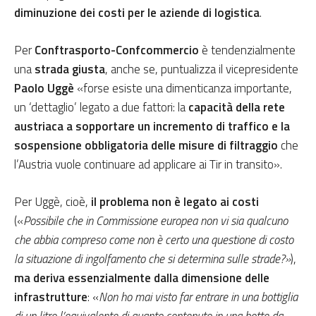
diminuzione dei costi per le aziende di logistica
.
Per
Conftrasporto-Confcommercio
è tendenzialmente
una
strada giusta
, anche se, puntualizza il vicepresidente
Paolo Uggè
«forse esiste una dimenticanza importante,
un ‘dettaglio’ legato a due fattori: la
capacità della rete
austriaca a sopportare un incremento di traffico e la
sospensione obbligatoria delle misure di filtraggio
che
l’Austria vuole continuare ad applicare ai Tir in transito».
Per Uggè, cioè,
il problema non è legato ai costi
(«
Possibile che in Commissione europea non vi sia qualcuno
che abbia compreso come non è certo una questione di costo
la situazione di ingolfamento che si determina sulle strade?»
),
ma deriva essenzialmente dalla dimensione delle
infrastrutture
: «
Non ho mai visto far entrare in una bottiglia
di un litro l’equivalente di quanto contenuto in una botte da