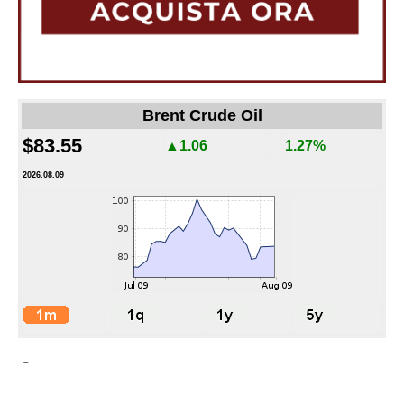
Brent Crude Oil
$83.55
▲1.06
1.27%
2026.08.09
-