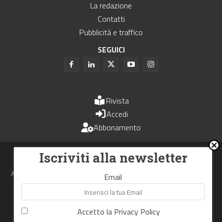
La redazione
Contatti
Pubblicità e traffico
SEGUICI
Rivista
Accedi
Abbonamento
Uomini e Trasporti è un periodico associato all'Unione Stampa
Iscriviti alla newsletter
Periodica Italiana - USPI
Autorizzazione del Tribunale di Bologna N.4993 del 15 giugno 1982
Email
Webdesign made in
Nowhere
Accetto la
Privacy Policy
RIPRODUZIONE RISERVATA
Privacy Policy
Cookie Policy