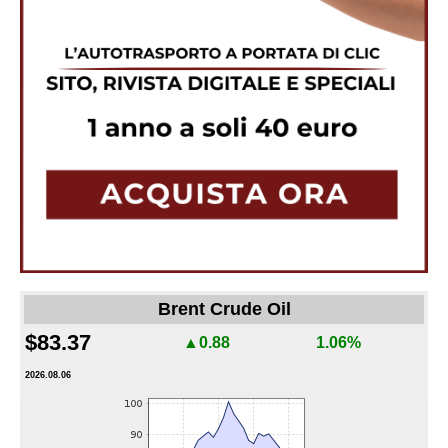
Brent Crude Oil
$83.37
▲0.88
1.06%
2026.08.06