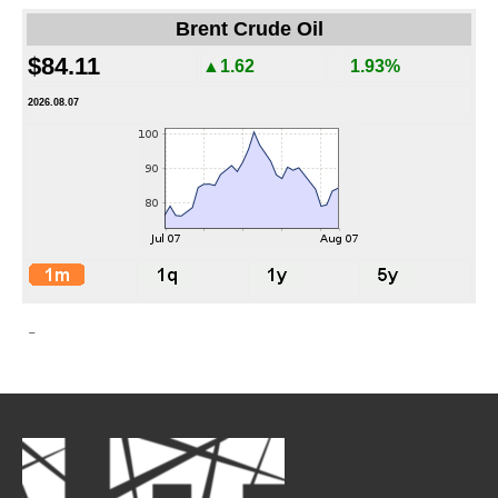
Brent Crude Oil
$84.11
▲1.62
1.93%
2026.08.07
-