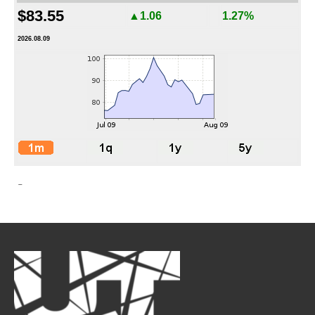
$83.55
▲1.06
1.27%
2026.08.09
-