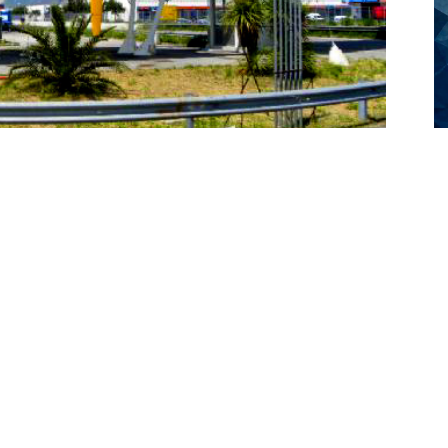
i si contraggono, a maggior ragione quelli su ferrovia. Ma
rilevante dalla sua collocazione nel Sud del paese.
1 come nel 2012 archivia numeri positivi. Più
 sette mesi di quello in corso
la Terminal Intermodale
minal container, ha visto lievitare fatturati e
 2011
i treni sono stati 1.386 e 35.683 i container