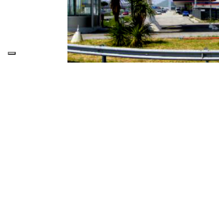
Il paese è in recessione e i trasporti di merc
c’è una splendida eccezione, resa ancora più 
Parliamo dell’Interporto di Nola, che nel 201
precisamente sia lo scorso anno sia nei primi
Nola (TIN), la società che amministra il ter
volume del +15%. In numeri assoluti nel