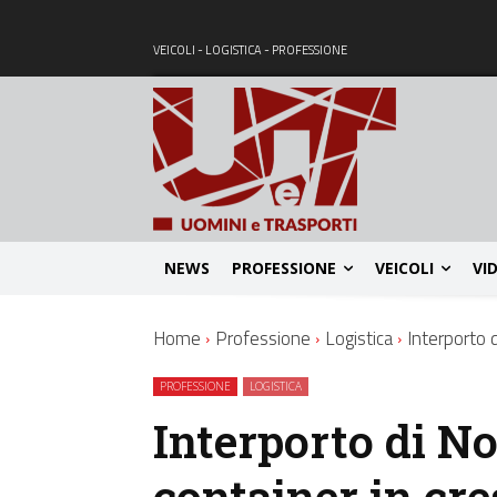
VEICOLI - LOGISTICA - PROFESSIONE
NEWS
PROFESSIONE
VEICOLI
VI
Home
Professione
Logistica
Interporto d
PROFESSIONE
LOGISTICA
Interporto di Nol
container in cre