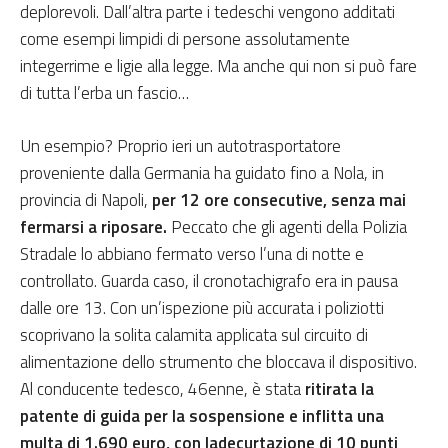
deplorevoli. Dall’altra parte i tedeschi vengono additati
come esempi
limpidi di persone assolutamente
integerrime e ligie alla legge. Ma anche qui non si può fare
di tutta l’erba un fascio…
Un esempio? Proprio ieri un autotrasportatore
proveniente dalla Germania ha guidato fino a Nola, in
provincia di Napoli,
per
12 ore
consecutive
, senza mai
fermarsi a riposare.
Peccato che
gli agenti della
Polizia
Stradale
lo abbiano fermato
verso l’una di notte
e
controllato. Guarda caso,
il cronotachigrafo era in pausa
dalle ore 13.
Con un’ispezione più accurata i poliziotti
scoprivano la solita calamita applicata
sul circuito di
alimentazione dello strumento
che bloccava il dispositivo
.
Al conducente tedesco
,
46enne,
è stata
ritirata la
patente di guida per la sospensione
e inflitta
una
multa di 1
.
690 euro
, con la
decurtazione di 10 punti