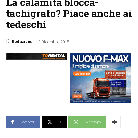
La calamita blocca-
tachigrafo? Piace anche ai
tedeschi
Di
-
Redazione
9 Dicembre 2015
Facebook
X
WhatsApp