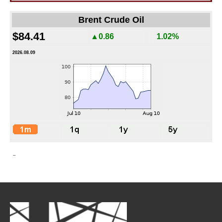
Brent Crude Oil
$84.41
▲0.86
1.02%
2026.08.09
-