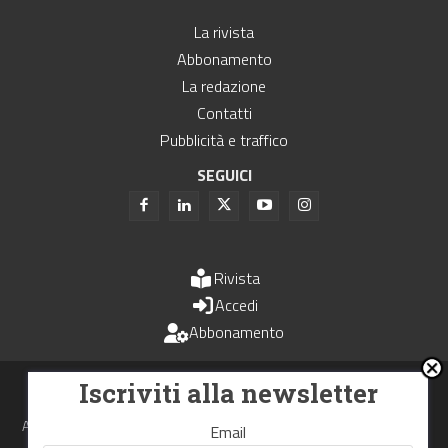
La rivista
Abbonamento
La redazione
Contatti
Pubblicità e traffico
SEGUICI
Rivista
Accedi
Abbonamento
Uomini e Trasporti è un periodico associato all'Unione Stampa
Iscriviti alla newsletter
Periodica Italiana - USPI
Autorizzazione del Tribunale di Bologna N.4993 del 15 giugno 1982
Email
Webdesign made in
Nowhere