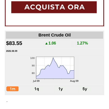
Brent Crude Oil
$83.55
▲1.06
1.27%
2026.08.09
-