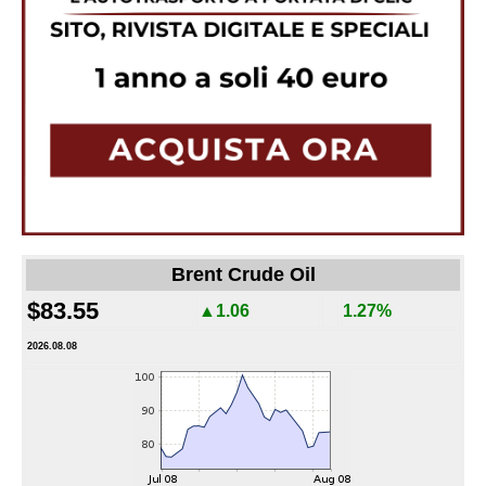
Brent Crude Oil
$83.55
▲1.06
1.27%
2026.08.08