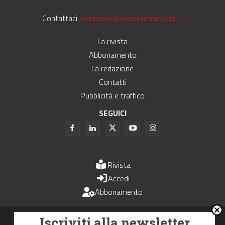
Contattaci:
redazione@uominietrasporti.it
La rivista
Abbonamento
La redazione
Contatti
Pubblicità e traffico
SEGUICI
Rivista
Accedi
Abbonamento
Uomini e Trasporti è un periodico associato all'Unione Stampa
Iscriviti alla newsletter