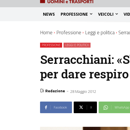
NEWS
PROFESSIONE
VEICOLI
VI
Home
Professione
Leggi e politica
Serra
PROFESSIONE
LEGGI E POLITICA
Serracchiani: «
per dare respiro
Di
-
Redazione
28 Maggio 2012
Facebook
X
WhatsApp