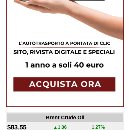
Brent Crude Oil
$83.55
▲1.06
1.27%