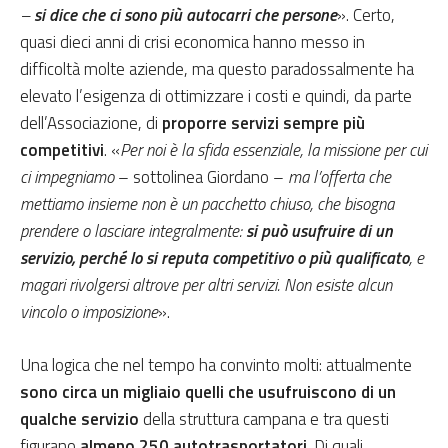
–
si dice che ci sono più autocarri che persone
». Certo,
quasi dieci anni di crisi economica hanno messo in
difficoltà molte aziende, ma questo paradossalmente ha
elevato l’esigenza di ottimizzare i costi e quindi, da parte
dell’Associazione, di
proporre servizi sempre più
competitivi
. «
Per noi è la sfida essenziale, la missione per cui
ci impegniamo
– sottolinea Giordano –
ma l’offerta che
mettiamo insieme non è un pacchetto chiuso, che bisogna
prendere o lasciare integralmente:
si può usufruire di un
servizio, perché lo si reputa competitivo o più qualificato
, e
magari rivolgersi altrove per altri servizi. Non esiste alcun
vincolo o imposizione
».
Una logica che nel tempo ha convinto molti: attualmente
sono circa un migliaio quelli che usufruiscono di un
qualche servizio
della struttura campana e tra questi
figurano
almeno 250 autotrasportatori
. Di quali