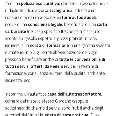
fare una
polizza assicurativa
, chiedere il rilascio (rinnovo
e duplicato) di una
carta tachigrafica
, aderire a un
consorzio per il rimborso dei
ristorni autostradali
,
ricevere una
consulenza legale
, beneficiare di una
carta
carburante
(nel caso specifico IP) che garantisce uno
sconto sul gasolio rispetto ai prezzi praticati in rete,
iscriversi a un
corso di formazione
in una gamma svariata
di materie. In più, gli iscritti all’Associazione dell’Agro
possono beneficiare anche di
tutte le convenzioni e di
tutti i servizi offerti da Federservice
, in termini di
formazione, consulenza sui temi della qualità, ambiente,
sicurezza, ecc.
Insomma, un’autentica
casa dell’autotrasportatore
,
come la definisce lo stesso Giordano (seppure
sottolineando che molti servizi sono fruibili anche dagli
automobilisti) in cui
la sosta diventa proficua.
O, se