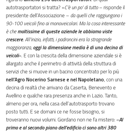
autotrasportatori si tratta? «
C’è un po’ di tutto
– risponde il
presidente dell’Associazione –
da quelli che raggiungono i
90-100 veicoli fino ai monoveicolari. Ma la cosa interessante
è che
moltissime di queste aziende le abbiamo viste
crescere
. All’inizio, infatti, i padroncini era la stragrande
maggioranza,
oggi la dimensione media è di una decina di
veicoli
». E con la crescita della dimensione aziendale si è
allargato anche il perimetro di attività della struttura di
servizi che si muove in un bacino concentrato per lo più
nell’Agro Nocerino Sarnese e nel Napoletano
, con una
decina di realtà che arrivano da Caserta, Benevento e
Avellino e qualche rara presenza anche in Lazio. Tanto,
almeno per ora, nella casa dell’autotrasporto trovano
posto tutti. E se domani ce ne fosse bisogno, si
troveranno nuovi volumi. Giordano non ne fa mistero: «
Al
primo e al secondo piano dell’edificio ci sono altri 380