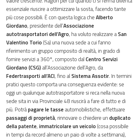
valore crescente. Ragion per cui quando ci si ferma diventa
essenziale riuscire a ottimizzare la sosta, facendo tante
più cose possibili. È con questa logica che
Alberto
Giordano
, presidente dell’
Associazione
autotrasportatori dell’Agro
, ha voluto realizzare a
San
Valentino Torio
(Sa) una nuova sede a cui fanno
riferimento un gruppo composito di realtà, in grado di
fornire servizi a 360°, composto dal
Centro Servizi
Giordano (CSG)
all’Associazione dell’Agro, da
Federtrasporti all’ACI
, fino al
Sistema Assotir
. In termini
pratici questo comporta una conseguenza evidente: se
oggi un qualunque autotrasportatore si reca nella nuova
sede sita in via Provinciale 48 riuscirà a fare di tutto e di
più. Potrà
pagare le tasse
automobilistiche, effettuare
passaggi di proprietà
, rinnovare o chiedere un
duplicato
della patente
,
immatricolare un veicolo
(cosa possibile
in tempi da record almeno un paio di volte a settimana),