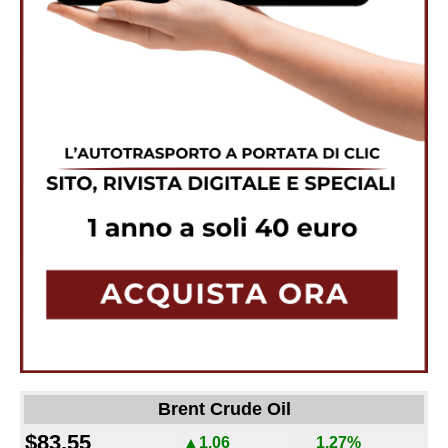
Brent Crude Oil
$83.55
▲1.06
1.27%