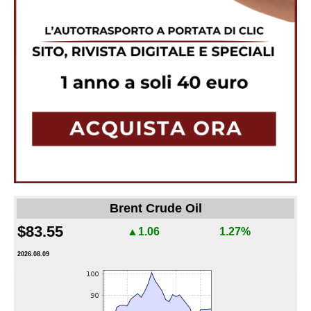
Brent Crude Oil
$83.55
▲1.06
1.27%
2026.08.09