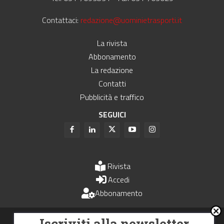
Contattaci:
redazione@uominietrasporti.it
La rivista
Abbonamento
La redazione
Contatti
Pubblicità e traffico
SEGUICI
Rivista
Accedi
Abbonamento
Uomini e Trasporti è un periodico associato all'Unione Stampa
Iscriviti alla newsletter