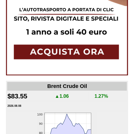
Brent Crude Oil
$83.55
▲1.06
1.27%
2026.08.08