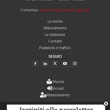
Contattaci:
redazione@uominietrasporti.it
La rivista
Abbonamento
La redazione
Contatti
Pubblicità e traffico
SEGUICI
Rivista
Accedi
Abbonamento
Uomini e Trasporti è un periodico associato all'Unione Stampa
Iscriviti alla newsletter