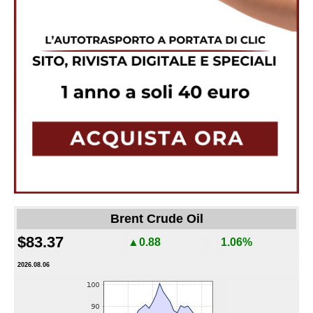
Brent Crude Oil
$83.37
▲0.88
1.06%
2026.08.06