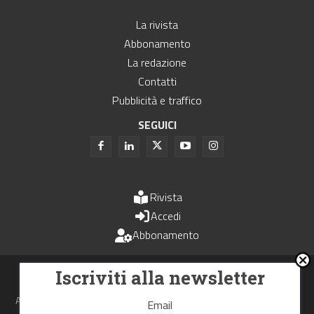
La rivista
Abbonamento
La redazione
Contatti
Pubblicità e traffico
SEGUICI
Rivista
Accedi
Abbonamento
Uomini e Trasporti è un periodico associato all'Unione Stampa
Iscriviti alla newsletter
Periodica Italiana - USPI
Autorizzazione del Tribunale di Bologna N.4993 del 15 giugno 1982
Email