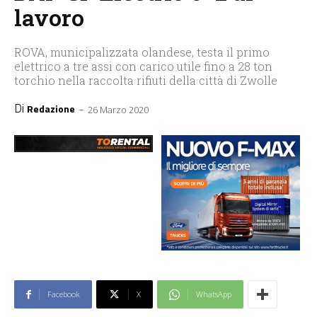
lavoro
ROVA, municipalizzata olandese, testa il primo
elettrico a tre assi con carico utile fino a 28 ton
torchio nella raccolta rifiuti della città di Zwolle
Di
-
Redazione
26 Marzo 2020
Facebook
X
WhatsApp