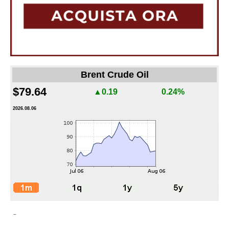
Brent Crude Oil
$79.64
▲0.19
0.24%
2026.08.06
-