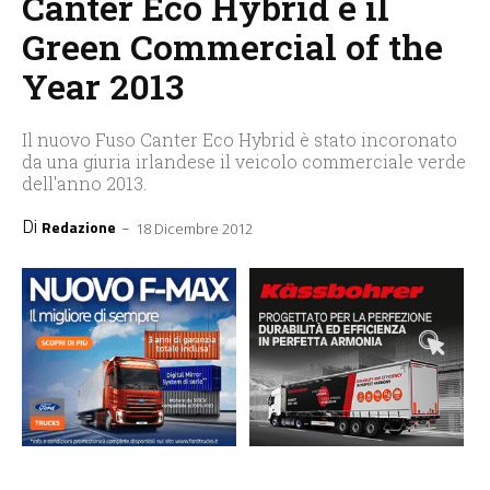
Canter Eco Hybrid è il
Green Commercial of the
Year 2013
Il nuovo Fuso Canter Eco Hybrid è stato incoronato
da una giuria irlandese il veicolo commerciale verde
dell'anno 2013.
Di
-
Redazione
18 Dicembre 2012