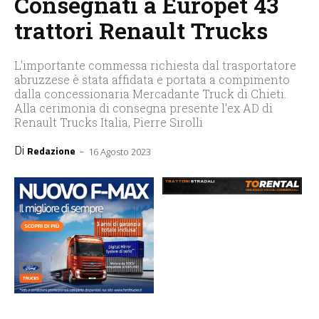
Consegnati a Europet 43
trattori Renault Trucks
L'importante commessa richiesta dal trasportatore
abruzzese è stata affidata e portata a compimento
dalla concessionaria Mercadante Truck di Chieti.
Alla cerimonia di consegna presente l'ex AD di
Renault Trucks Italia, Pierre Sirolli
Di
-
Redazione
16 Agosto 2023