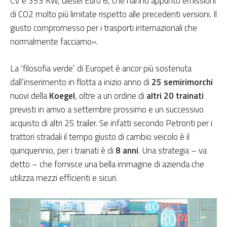
CV e 353 KW, diesel Euro 6, che hanno appunto emissioni
di CO2 molto più limitate rispetto alle precedenti versioni. Il
giusto compromesso per i trasporti internazionali che
normalmente facciamo».
La ‘filosofia verde’ di Europet è ancor più sostenuta
dall’inserimento in flotta a inizio anno di
25 semirimorchi
nuovi della
Koegel
, oltre a un ordine di
altri 20 trainati
previsti in arrivo a settembre prossimo e un successivo
acquisto di altri 25 trailer. Se infatti secondo Petronti per i
trattori stradali il tempo giusto di cambio veicolo è il
quinquennio, per i trainati è di
8 anni
. Una strategia – va
detto – che fornisce una bella immagine di azienda che
utilizza mezzi efficienti e sicuri.