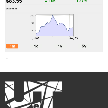
$83.55
▲1.06
1.27%
2026.08.08
-