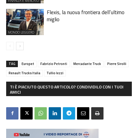
FINANZA E MERCATO
Flexis, la nuova frontiera dell’ultimo
miglio
MONDO LEGGERO
TAG
Europet
Fabrizio Petronti
Mercadante Truck
Pierre Sirolli
Renault Trucks Italia
Tullio Iezzi
TI È PIACIUTO QUESTO ARTICOLO? CONDIVIDILO CON I TUOI
AMICI