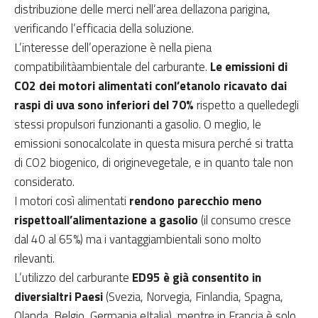
distribuzione delle merci nell’area dellazona parigina,
verificando l’efficacia della soluzione.
L’interesse dell’operazione è nella piena
compatibilitàambientale del carburante.
Le emissioni di
CO2 dei motori alimentati conl’etanolo ricavato dai
raspi di uva sono inferiori del 70%
rispetto a quelledegli
stessi propulsori funzionanti a gasolio. O meglio, le
emissioni sonocalcolate in questa misura perché si tratta
di CO2 biogenico, di originevegetale, e in quanto tale non
considerato.
I motori così alimentati
rendono parecchio meno
rispettoall’alimentazione a gasolio
(il consumo cresce
dal 40 al 65%) ma i vantaggiambientali sono molto
rilevanti.
L’utilizzo del carburante
ED95 è già consentito in
diversialtri Paesi
(Svezia, Norvegia, Finlandia, Spagna,
Olanda, Belgio, Germania eItalia), mentre in Francia è solo