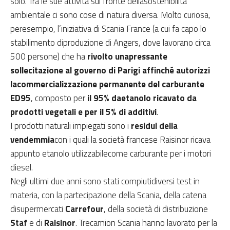
solo. Tra le sue attività sul fronte dellasostenibilità
ambientale ci sono cose di natura diversa. Molto curiosa,
peresempio, l’iniziativa di Scania France (a cui fa capo lo
stabilimento diproduzione di Angers, dove lavorano circa
500 persone) che ha
rivolto unapressante
sollecitazione al governo di Parigi affinché autorizzi
lacommercializzazione permanente del carburante
ED95
, composto per
il 95% daetanolo ricavato da
prodotti vegetali e per il 5% di additivi
.
I prodotti naturali impiegati sono i
residui della
vendemmia
con i quali la società francese Raisinor ricava
appunto etanolo utilizzabilecome carburante per i motori
diesel.
Negli ultimi due anni sono stati compiutidiversi test in
materia, con la partecipazione della Scania, della catena
disupermercati
Carrefour
, della società di distribuzione
Staf
e di
Raisinor
. Trecamion Scania hanno lavorato per la