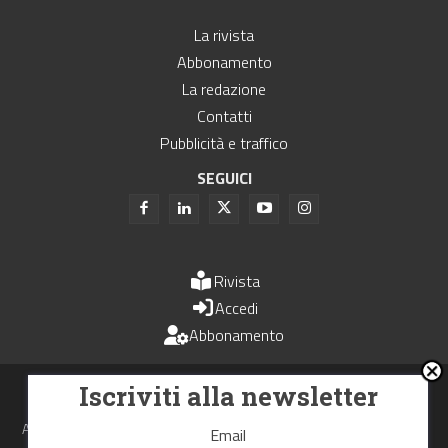
La rivista
Abbonamento
La redazione
Contatti
Pubblicità e traffico
SEGUICI
Rivista
Accedi
Abbonamento
Uomini e Trasporti è un periodico associato all'Unione Stampa
Iscriviti alla newsletter
Periodica Italiana - USPI
Autorizzazione del Tribunale di Bologna N.4993 del 15 giugno 1982
Email