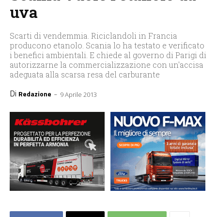
uva
Scarti di vendemmia. Riciclandoli in Francia
producono etanolo. Scania lo ha testato e verificato
i benefici ambientali. E chiede al governo di Parigi di
autorizzarne la commercializzazione con un'accisa
adeguata alla scarsa resa del carburante
Di
-
Redazione
9 Aprile 2013