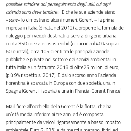
possibile scindere dal perseguimento degli utili, cui ogni
azienda sana deve tendere
». E che le sue aziende siano
«
sane
» lo dimostrano alcuni numeri. Gorent – la prima
impresa in Italia (è nata nel 2012) a proporre la formula del
noleggio per i veicoli destinati ai servizi di igiene urbana –
conta 850 mezzi ecosostenibili (di cui circa il 40% sopra i
60 quintali), circa 105 clienti tra le principali aziende
pubbliche e private nel settore dei servizi ambientali in
tutta Italia e un fatturato 2018 di oltre25 milioni di euro,
(più 9% rispetto al 2017). E dallo scorso anno l’azienda
fiorentina è sbarcata in Europa con due società, una in
Spagna (Gorent Hispania) e una in Francia (Gorent France).
Ma il fiore all’occhiello della Gorent è la flotta, che ha
un’età media inferiore ai tre anni ed è composta
principalmente da veicoli rigorosamente a basso impatto
ambientale Euro 6 (63%) e da mezzi a metano, ibridi ed