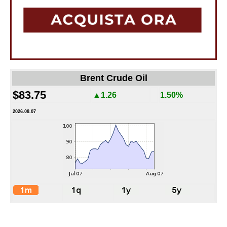
Brent Crude Oil
$83.75
▲1.26
1.50%
2026.08.07