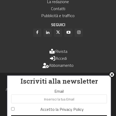
La redazione
Contatti
Pubblicità e traffico
SEGUICI
Rivista
Accedi
Abbonamento
Uomini e Trasporti è un periodico associato all'Unione Stampa
Iscriviti alla newsletter
Periodica Italiana - USPI
Autorizzazione del Tribunale di Bologna N.4993 del 15 giugno 1982
Email
Webdesign made in
Nowhere
Accetto la
Privacy Policy
RIPRODUZIONE RISERVATA
Privacy Policy
Cookie Policy
Termini e Condizioni di utilizzo