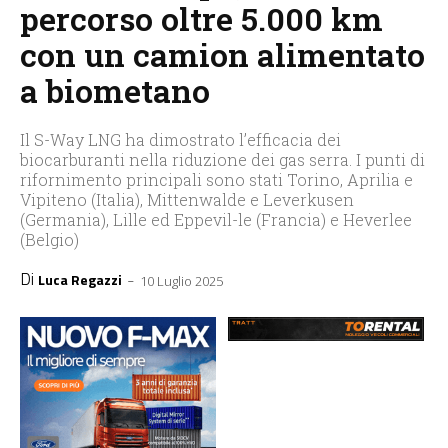
percorso oltre 5.000 km
con un camion alimentato
a biometano
Il S-Way LNG ha dimostrato l’efficacia dei
biocarburanti nella riduzione dei gas serra. I punti di
rifornimento principali sono stati Torino, Aprilia e
Vipiteno (Italia), Mittenwalde e Leverkusen
(Germania), Lille ed Eppevil-le (Francia) e Heverlee
(Belgio)
Di
-
Luca Regazzi
10 Luglio 2025