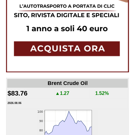
Brent Crude Oil
$83.76
▲1.27
1.52%
2026.08.06