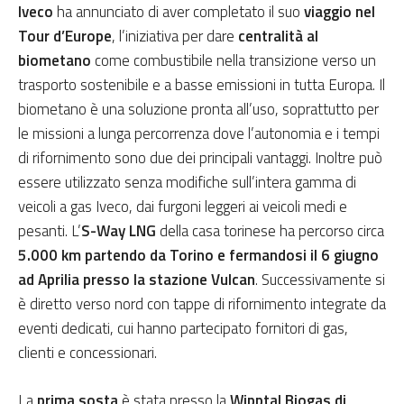
Iveco
ha annunciato di aver completato il suo
viaggio nel
Tour d’Europe
, l’iniziativa per dare
centralità al
biometano
come combustibile nella transizione verso un
trasporto sostenibile e a basse emissioni in tutta Europa. Il
biometano è una soluzione pronta all’uso, soprattutto per
le missioni a lunga percorrenza dove l’autonomia e i tempi
di rifornimento sono due dei principali vantaggi. Inoltre può
essere utilizzato senza modifiche sull’intera gamma di
veicoli a gas Iveco, dai furgoni leggeri ai veicoli medi e
pesanti. L’
S-Way LNG
della casa torinese ha percorso circa
5.000 km
partendo da Torino e fermandosi il 6 giugno
ad Aprilia presso la stazione Vulcan
. Successivamente si
è diretto verso nord con tappe di rifornimento integrate da
eventi dedicati, cui hanno partecipato fornitori di gas,
clienti e concessionari.
La
prima sosta
è stata presso la
Wipptal Biogas di