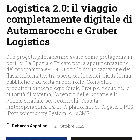
Logistica 2.0: il viaggio
completamente digitale di
Autamarocchi e Gruber
Logistics
Due progetti pilota hanno avuto come protagonisti i
porti di La Spezia e Trieste per la sperimentazione
del programma eFTI4EU con la digitalizzazione dei
flussi informativi tra operatori logistici, piattaforma
pubbliche e autorità di controllo. Coinvolti i
produttori di tecnologie Circle Group e Accudire, le
autorità di sistema, l’Agenzia delle Dogane e la
Polizia stradale per i controlli. Testata
l’interoperabilità tra EFTI platform, l’eFTI gate, il PCS
(Port community System) e l’eCMR
Di
-
Deborah Appolloni
21 Ottobre 2025