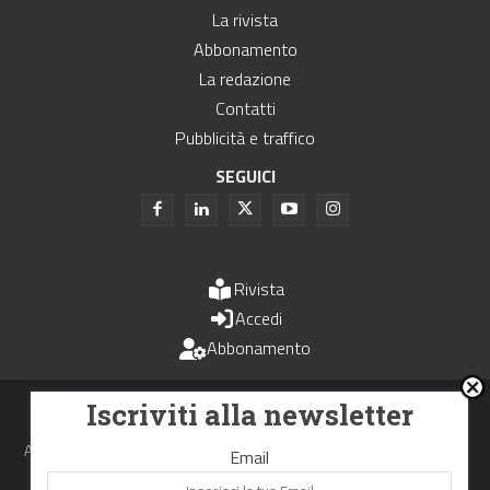
La rivista
Abbonamento
La redazione
Contatti
Pubblicità e traffico
SEGUICI
Rivista
Accedi
Abbonamento
Uomini e Trasporti è un periodico associato all'Unione Stampa
Iscriviti alla newsletter
Periodica Italiana - USPI
Autorizzazione del Tribunale di Bologna N.4993 del 15 giugno 1982
Email
Webdesign made in
Nowhere