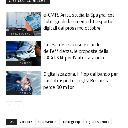
ARTICOLI CORRELATI
e-CMR, Anita studia la Spagna: così
l’obbligo di documenti di trasporto
digitali dal prossimo ottobre
UFFICIO TRAFFICO
La leva delle accise e il nodo
dell’efficienza: le proposte della
L.A.A.I.S.N. per l’autotrasporto
LEGGI E POLITICA
Digitalizzazione, il flop del bando per
l’autotrasporto: LogIN Business
perde 90 milioni
LEGGI E POLITICA
TAG
accudire
Autamarocchi
circle group
digitalizzazione