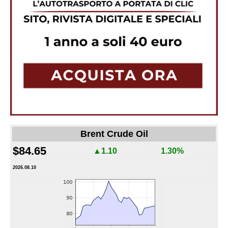
Brent Crude Oil
$84.65
▲1.10
1.30%
2026.08.10