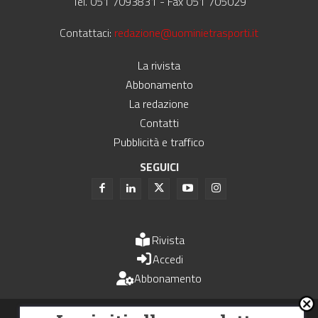
Tel. 051 7093831 - Fax 051 705029
Contattaci:
redazione@uominietrasporti.it
La rivista
Abbonamento
La redazione
Contatti
Pubblicità e traffico
SEGUICI
Rivista
Accedi
Abbonamento
Uomini e Trasporti è un periodico associato all'Unione Stampa