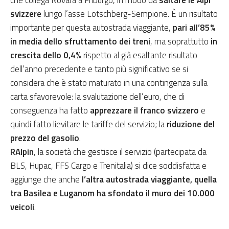
che collega Novara a Friburgo, in modo da
saltare le Alpi
svizzere
lungo l’asse Lötschberg-Sempione. È un risultato
importante per questa autostrada viaggiante,
pari all’85%
in media dello sfruttamento dei treni
, ma soprattutto
in
crescita dello 0,4%
rispetto al già esaltante risultato
dell’anno precedente e tanto più significativo se si
considera che è stato maturato in una contingenza sulla
carta sfavorevole: la svalutazione dell’euro, che di
conseguenza ha fatto
apprezzare il franco svizzero
e
quindi fatto lievitare le tariffe del servizio; la
riduzione del
prezzo del gasolio
.
RAlpin
, la società che gestisce il servizio (partecipata da
BLS, Hupac, FFS Cargo e Trenitalia) si dice soddisfatta e
aggiunge che anche
l’altra autostrada viaggiante, quella
tra Basilea e Luganom ha sfondato il muro dei 10.000
veicoli
.