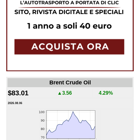
Brent Crude Oil
$83.01
▲3.56
4.29%
2026.08.06