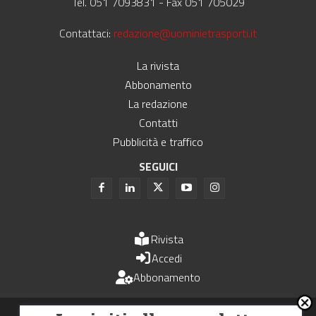
Tel. 051 7093831 - Fax 051 705029
Contattaci:
redazione@uominietrasporti.it
La rivista
Abbonamento
La redazione
Contatti
Pubblicità e traffico
SEGUICI
Rivista
Accedi
Abbonamento
Uomini e Trasporti è un periodico associato all'Unione Stampa