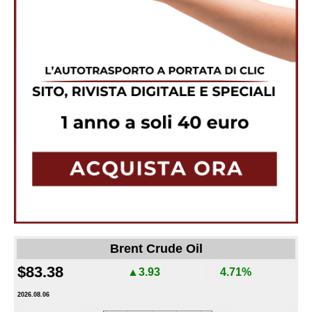
Brent Crude Oil
$83.38
▲3.93
4.71%
2026.08.06