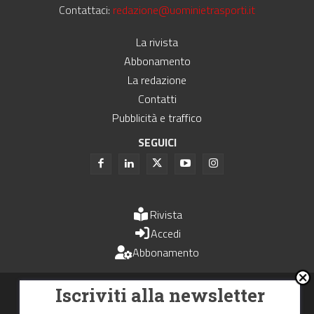
Contattaci:
redazione@uominietrasporti.it
La rivista
Abbonamento
La redazione
Contatti
Pubblicità e traffico
SEGUICI
Rivista
Accedi
Abbonamento
Uomini e Trasporti è un periodico associato all'Unione Stampa
Iscriviti alla newsletter
Periodica Italiana - USPI