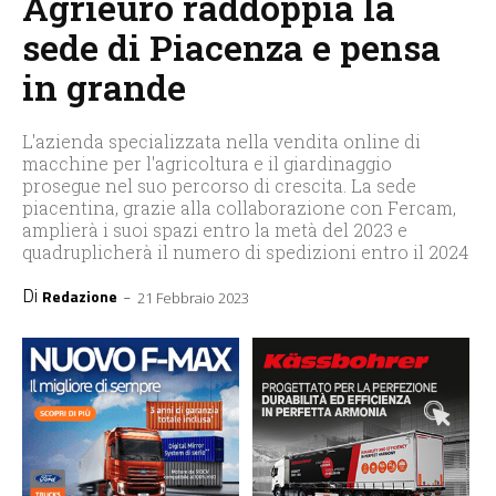
Agrieuro raddoppia la
sede di Piacenza e pensa
in grande
L'azienda specializzata nella vendita online di
macchine per l'agricoltura e il giardinaggio
prosegue nel suo percorso di crescita. La sede
piacentina, grazie alla collaborazione con Fercam,
amplierà i suoi spazi entro la metà del 2023 e
quadruplicherà il numero di spedizioni entro il 2024
Di
-
Redazione
21 Febbraio 2023