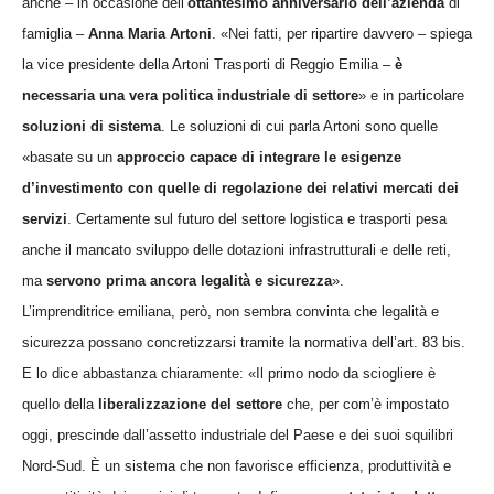
anche – in occasione dell’
ottantesimo
anniversario dell’azienda
di
famiglia –
Anna
Maria Artoni
. «
Nei fatti, per ripartire davvero – spiega
la
vice presidente della Artoni Trasporti di Reggio Emilia –
è
necessaria una vera politica industriale di settore
»
e in particolare
soluzioni di sistema
. Le soluzioni di cui parla Artoni sono quelle
«basate su un
approccio capace di integrare le esigenze
d’investimento con quelle di regolazione dei relativi mercati dei
servizi
. Certamente sul futuro del settore logistica e trasporti pesa
anche il mancato sviluppo delle dotazioni infrastrutturali e delle reti,
ma
servono prima ancora legalità e sicurezza
».
L’imprenditrice emiliana, però, non sembra convinta che legalità e
sicurezza possano concretizzarsi tramite la normativa dell’art. 83 bis.
E lo dice abbastanza chiaramente: «Il primo nodo da sciogliere è
quello della
liberalizzazione del settore
che, per com’è impostato
oggi, prescinde dall’assetto industriale del Paese e dei suoi squilibri
Nord-Sud. È un sistema che non favorisce efficienza, produttività e