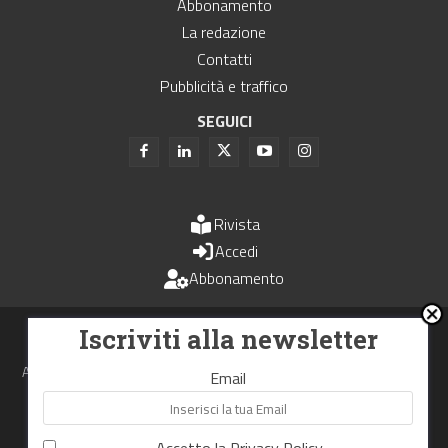
Abbonamento
La redazione
Contatti
Pubblicità e traffico
SEGUICI
Rivista
Accedi
Abbonamento
Uomini e Trasporti è un periodico associato all'Unione Stampa
Iscriviti alla newsletter
Periodica Italiana - USPI
Autorizzazione del Tribunale di Bologna N.4993 del 15 giugno 1982
Email
Webdesign made in
Nowhere