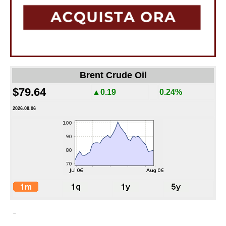
Brent Crude Oil
$79.64
▲0.19
0.24%
2026.08.06
-