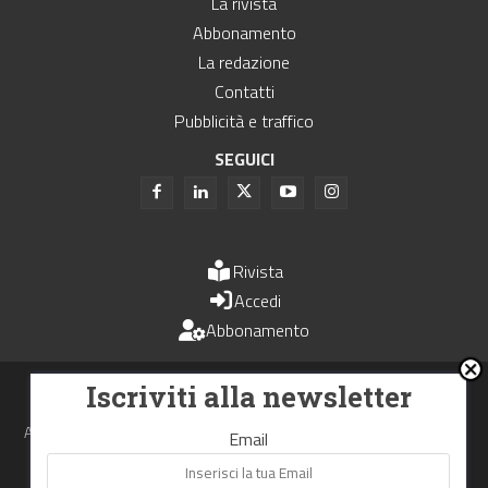
La rivista
Abbonamento
La redazione
Contatti
Pubblicità e traffico
SEGUICI
Rivista
Accedi
Abbonamento
Uomini e Trasporti è un periodico associato all'Unione Stampa
Iscriviti alla newsletter
Periodica Italiana - USPI
Autorizzazione del Tribunale di Bologna N.4993 del 15 giugno 1982
Email
Webdesign made in
Nowhere