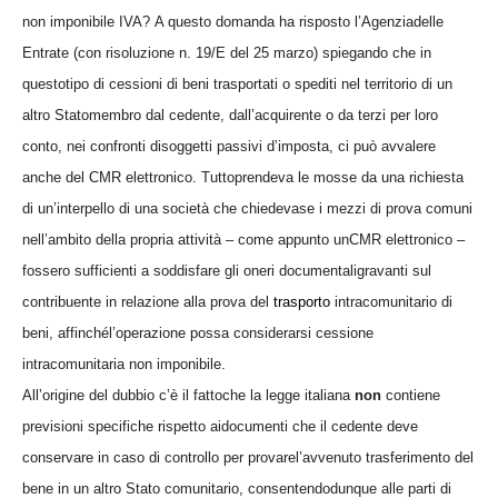
non imponibile IVA?
A questo domanda ha risposto l’Agenziadelle
Entrate (con risoluzione n. 19/E del 25 marzo) spiegando che in
questotipo di cessioni di beni trasportati o spediti nel territorio di un
altro Statomembro dal cedente, dall’acquirente o da terzi per loro
conto, nei confronti disoggetti passivi d’imposta, ci può avvalere
anche del CMR elettronico. Tuttoprendeva le mosse da una richiesta
di un’interpello di una società che chiedevase i mezzi di prova comuni
nell’ambito della propria attività – come appunto unCMR elettronico –
fossero sufficienti a soddisfare gli oneri documentaligravanti sul
contribuente in relazione alla prova del
trasporto
intracomunitario di
beni, affinchél’operazione possa considerarsi cessione
intracomunitaria non imponibile.
All’origine del dubbio c’è il fattoche la legge italiana
non
contiene
previsioni specifiche rispetto aidocumenti che il cedente deve
conservare in caso di controllo per provarel’avvenuto trasferimento del
bene in un altro Stato comunitario, consentendodunque alle parti di