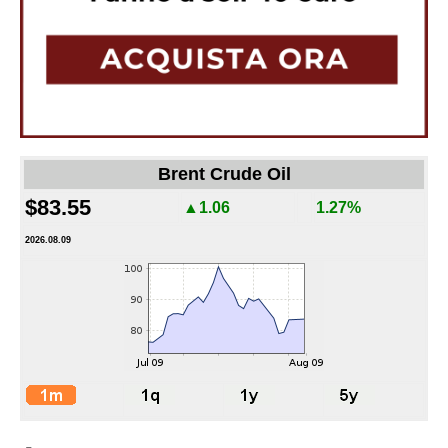
Brent Crude Oil
$83.55
▲1.06
1.27%
2026.08.09
-