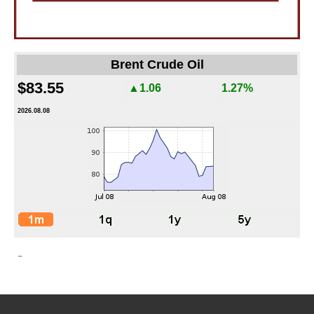
Brent Crude Oil
$83.55
▲1.06
1.27%
2026.08.08
-