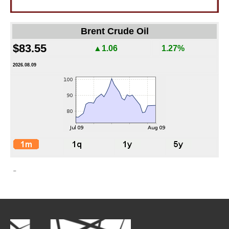
Brent Crude Oil
$83.55
▲1.06
1.27%
2026.08.09
-