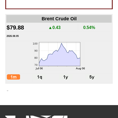
Brent Crude Oil
$79.88
▲0.43
0.54%
2026.08.05
-