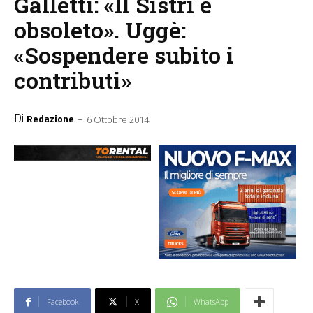
Galletti: «Il Sistri è
obsoleto». Uggè:
«Sospendere subito i
contributi»
Di
-
Redazione
6 Ottobre 2014
Facebook
X
WhatsApp