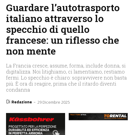
Guardare l’autotrasporto
italiano attraverso lo
specchio di quello
francese: un riflesso che
non mente
La Francia cresce, assume, forma, include donna, si
digitalizza. Noi litighiamo, ci lamentiamo, restiamo
fermi. Lo specchio è chiaro: sopravvivere non basta
più. È ora di reagire, prima che il ritardo diventi
condanna
Di
-
Redazione
29 Dicembre 2025