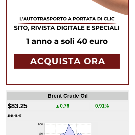
Brent Crude Oil
$83.25
▲0.76
0.91%
2026.08.07