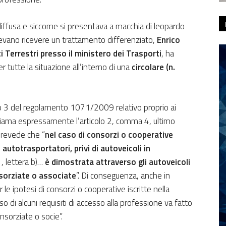
iffusa e siccome si presentava a macchia di leopardo
edevano ricevere un trattamento differenziato,
Enrico
ti Terrestri presso il ministero dei Trasporti
, ha
r tutte la situazione all’interno di una
circolare (n.
icolo 3 del regolamento 1071/2009 relativo proprio ai
richiama espressamente l’articolo 2, comma 4, ultimo
prevede che “
nel caso di consorzi o cooperative
i autotrasportatori, privi di autoveicoli in
 1, lettera b)…
è dimostrata attraverso gli autoveicoli
sorziate o associate
”. Di conseguenza, anche in
r le ipotesi di consorzi o cooperative iscritte nella
o di alcuni requisiti di accesso alla professione va fatto
nsorziate o socie”.