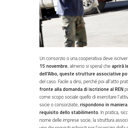
Un consorzio o una cooperativa deve iscrivers
15 novembre
, almeno si spera) che
aprirà 
dell’Albo, queste strutture associative pot
del caso. Facile a dirsi, perché poi all’atto pra
fronte alla domanda di iscrizione al REN
pr
come scopo sociale quello di esercitare l’attiv
socie o consorziate,
rispondono in maniera
requisito dello stabilimento
. In pratica, si
nome delle imprese socie, la struttura associ
uno dei requisiti richiesti per l’esercizio della