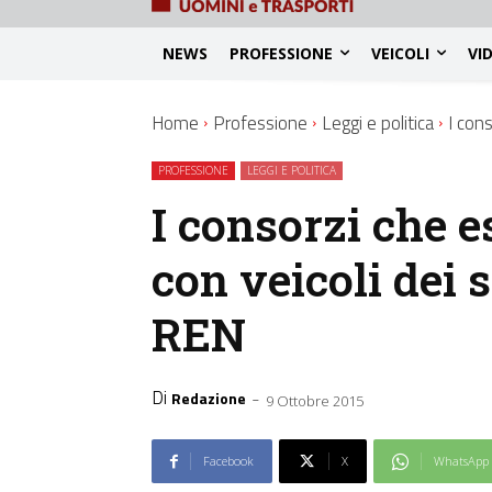
NEWS
PROFESSIONE
VEICOLI
VI
Home
Professione
Leggi e politica
I cons
PROFESSIONE
LEGGI E POLITICA
I consorzi che e
con veicoli dei s
REN
Di
-
Redazione
9 Ottobre 2015
Facebook
X
WhatsApp