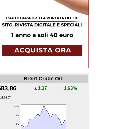
Brent Crude Oil
$83.86
▲1.37
1.63%
026.08.07