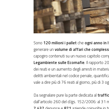
Sono
120 milioni i pallet
che
ogni anno in 
generare un
volume di affari che compless
capogiro contenuti su un nuovo capitolo comp
Legambiente sulle Ecomafie
. Il rapporto 2
dei reati e un aumento degli arresti in materi
delitti ambientali nel codice penale, quantific
vale a dire più di 76 reati al giorno, più di 3 o
Da segnalare pure la parte dedicata al
traffic
dall’articolo 260 del d.lgs. 152/2006: al 31
7.437
denunce e
871
aziende coinvolte in tu