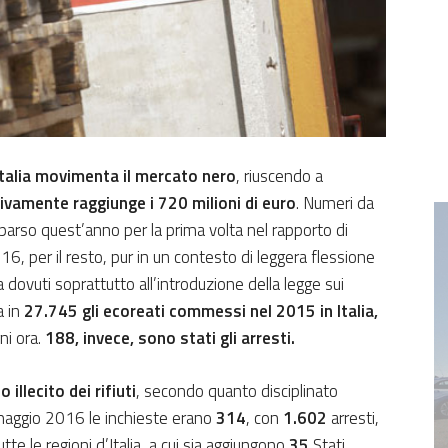
Italia movimenta il mercato nero
, riuscendo a
ivamente raggiunge i 720 milioni di euro
. Numeri da
arso quest’anno per la prima volta nel rapporto di
016, per il resto, pur in un contesto di leggera flessione
a dovuti soprattutto all’introduzione della legge sui
a in
27.745 gli ecoreati commessi nel 2015 in Italia,
gni ora.
188, invece, sono stati gli arresti.
o illecito dei rifiuti
, secondo quanto disciplinato
 maggio 2016 le inchieste erano
314
, con
1.602
arresti,
tte le regioni d’Italia, a cui sia aggiungono
35
Stati