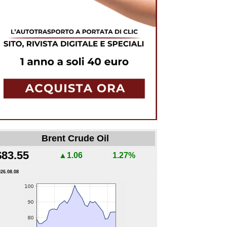
Brent Crude Oil
$83.55
▲1.06
1.27%
026.08.08