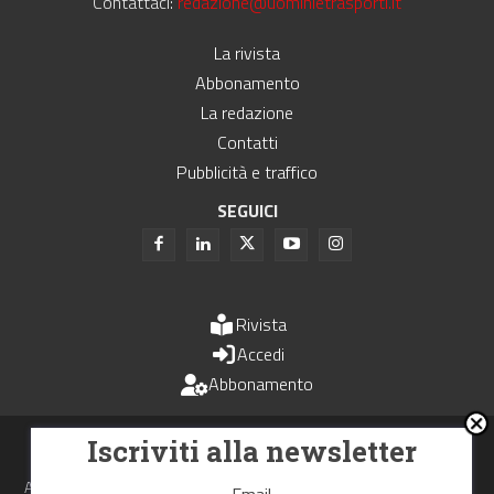
Contattaci:
redazione@uominietrasporti.it
La rivista
Abbonamento
La redazione
Contatti
Pubblicità e traffico
SEGUICI
Rivista
Accedi
Abbonamento
Uomini e Trasporti è un periodico associato all'Unione Stampa
Iscriviti alla newsletter
Periodica Italiana - USPI
Autorizzazione del Tribunale di Bologna N.4993 del 15 giugno 1982