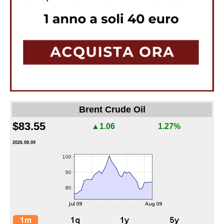
Brent Crude Oil
$83.55
▲1.06
1.27%
2026.08.09