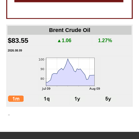
Brent Crude Oil
$83.55
▲1.06
1.27%
2026.08.09
-