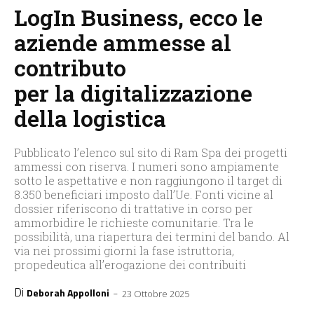
LogIn Business, ecco le
aziende ammesse al
contributo
per la digitalizzazione
della logistica
Pubblicato l’elenco sul sito di Ram Spa dei progetti
ammessi con riserva. I numeri sono ampiamente
sotto le aspettative e non raggiungono il target di
8.350 beneficiari imposto dall’Ue. Fonti vicine al
dossier riferiscono di trattative in corso per
ammorbidire le richieste comunitarie. Tra le
possibilità, una riapertura dei termini del bando. Al
via nei prossimi giorni la fase istruttoria,
propedeutica all’erogazione dei contribuiti
Di
-
Deborah Appolloni
23 Ottobre 2025