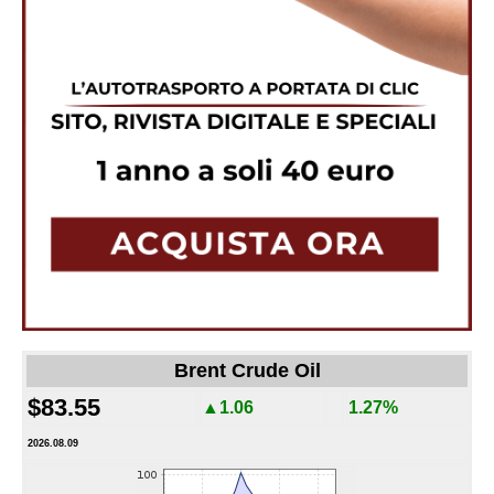
Brent Crude Oil
$83.55
▲1.06
1.27%
2026.08.09