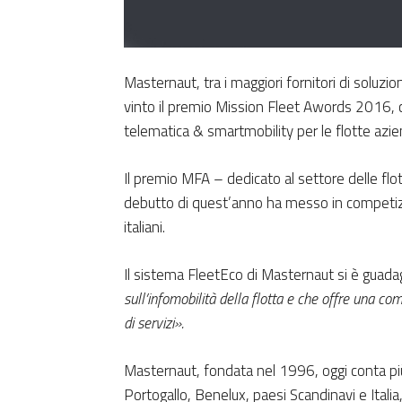
Masternaut, tra i maggiori fornitori di soluzi
vinto il premio Mission Fleet Awords 2016, con
telematica & smartmobility per le flotte azie
Il premio MFA – dedicato al settore delle flo
debutto di quest’anno ha messo in competizio
italiani.
Il sistema FleetEco di Masternaut si è guadagn
sull’infomobilità della flotta e che offre una c
di servizi».
Masternaut, fondata nel 1996, oggi conta più d
Portogallo, Benelux, paesi Scandinavi e Italia