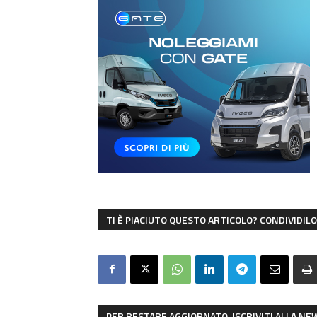
TI È PIACIUTO QUESTO ARTICOLO? CONDIVIDILO 
PER RESTARE AGGIORNATO, ISCRIVITI ALLA N