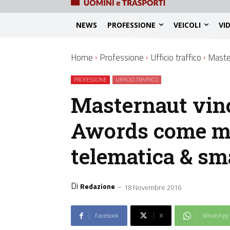
NEWS
PROFESSIONE
VEICOLI
VI
Home
Professione
Ufficio traffico
Master
PROFESSIONE
UFFICIO TRAFFICO
Masternaut vinc
Awords come mig
telematica & sm
Di
-
Redazione
18 Novembre 2016
Facebook
X
WhatsApp