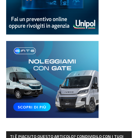
TI È PIACIUTO QUESTO ARTICOLO? CONDIVIDILO CON I TUOI