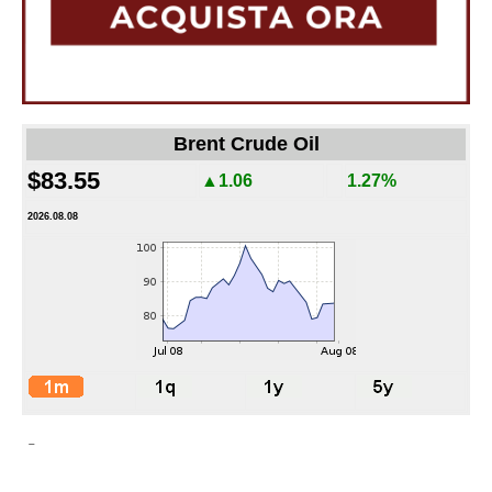
Brent Crude Oil
$83.55
▲1.06
1.27%
2026.08.08
-