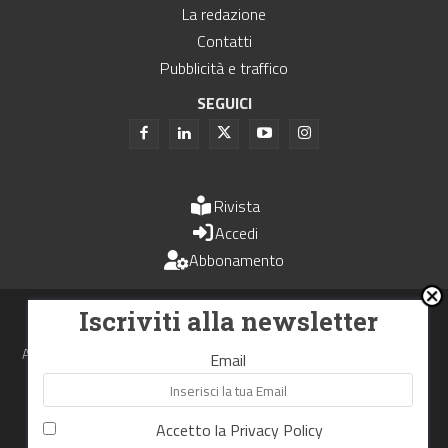
La redazione
Contatti
Pubblicità e traffico
SEGUICI
Rivista
Accedi
Abbonamento
Uomini e Trasporti è un periodico associato all'Unione Stampa
Iscriviti alla newsletter
Periodica Italiana - USPI
Autorizzazione del Tribunale di Bologna N.4993 del 15 giugno 1982
Email
Webdesign made in
Nowhere
Accetto la
Privacy Policy
RIPRODUZIONE RISERVATA
Privacy Policy
Cookie Policy