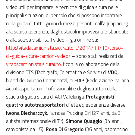
video utili per imparare le tecniche di guida sicura nelle
principali situazioni di pericolo che si possono incontrare
nella guida di tutti i giorni di mezzi pesanti, dall’aquaplaning
alla scarsa aderenza, dagli ostacoli improvvisi alle sbandate
o alla scarsa visibilità. I video – già on line su:
http://vitadacamionista.sicurauto.it/2014/11/10/corso-
di-guida-sicura-camion-video/
– sono stati realizzati da
vitadacamionista.sicurauto.it
con la collaborazione della
divisione TTS (Tachigrafo, Telematica e Servizi) di
VDO,
brand del Gruppo Continental, di
FIAP
(Federazione Italiana
Autotrasportatori Professionali) e degli istruttori della
scuola di guida sicura di ACI Vallelunga.
Protagonisti
quattro autotrasportatori
di età ed esperienze diverse:
Iwona Blecharczyk
, famosa Trucking Girl (27 anni, da 3
autista internazionale di Tir);
Simone Quaggio
(34 anni,
camionista da 15);
Rosa Di Gregorio
(36 anni, padroncino