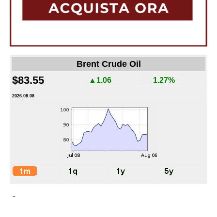
Brent Crude Oil
$83.55
▲1.06
1.27%
2026.08.08
-