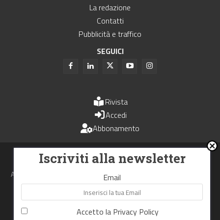
La redazione
Contatti
Pubblicità e traffico
SEGUICI
Rivista
Accedi
Abbonamento
Uomini e Trasporti è un periodico associato all'Unione Stampa
Iscriviti alla newsletter
Periodica Italiana - USPI
Autorizzazione del Tribunale di Bologna N.4993 del 15 giugno 1982
Email
Webdesign made in
Nowhere
Accetto la
Privacy Policy
RIPRODUZIONE RISERVATA
Privacy Policy
Cookie Policy